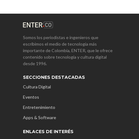
Somos los periodistas e ingenieros que
escribimos el medio de tecnología más
importante de Colombia, ENTER, que le ofrece
contenido sobre tecnología y cultura digital
desde 1996.
SECCIONES DESTACADAS
Cultura Digital
Eventos
Entretenimiento
Apps & Software
ENLACES DE INTERÉS