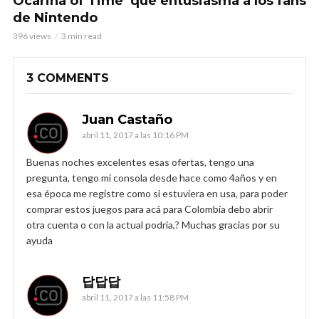
Ocarina of Time’ que entusiasma a los fans
de Nintendo
396 views
3 min read
3 COMMENTS
Juan Castaño
abril 11, 2017 a las 10:16 PM
Buenas noches excelentes esas ofertas, tengo una
pregunta, tengo mi consola desde hace como 4años y en
esa época me registre como si estuviera en usa, para poder
comprar estos juegos para acá para Colombia debo abrir
otra cuenta o con la actual podría,? Muchas gracias por su
ayuda
답답답
abril 11, 2017 a las 11:58 PM