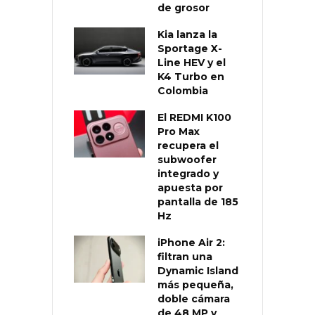
de grosor
Kia lanza la
Sportage X-
Line HEV y el
K4 Turbo en
Colombia
El REDMI K100
Pro Max
recupera el
subwoofer
integrado y
apuesta por
pantalla de 185
Hz
iPhone Air 2:
filtran una
Dynamic Island
más pequeña,
doble cámara
de 48 MP y