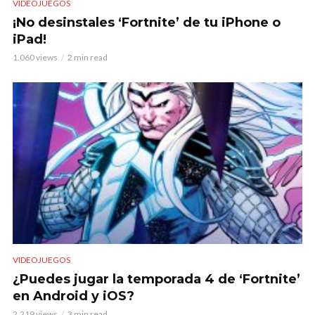
VIDEOJUEGOS
¡No desinstales ‘Fortnite’ de tu iPhone o
iPad!
1.060 views
2 min read
VIDEOJUEGOS
¿Puedes jugar la temporada 4 de ‘Fortnite’
en Android y iOS?
2.219 views
3 min read