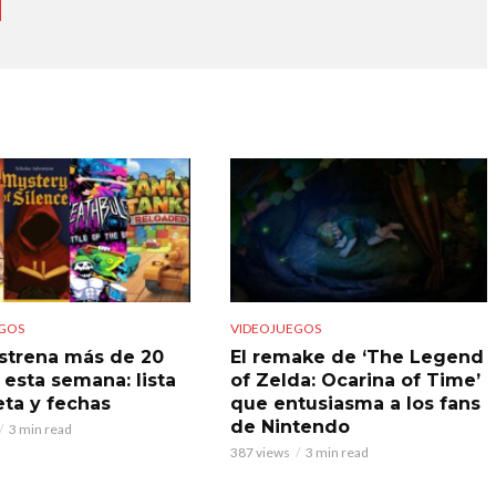
GOS
VIDEOJUEGOS
strena más de 20
El remake de ‘The Legend
 esta semana: lista
of Zelda: Ocarina of Time’
ta y fechas
que entusiasma a los fans
de Nintendo
3 min read
387 views
3 min read