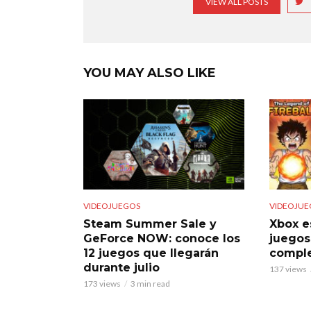
VIEW ALL POSTS
YOU MAY ALSO LIKE
VIDEOJUEGOS
VIDEOJUE
Steam Summer Sale y
Xbox e
GeForce NOW: conoce los
juegos
12 juegos que llegarán
comple
durante julio
137 views
173 views
3 min read