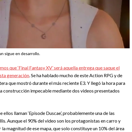
un sigue en desarrollo.
mos que ‘Final Fantasy XV’ será aquella entrega que saque el
esta generación
. Se ha hablado mucho de este Action RPG y de
tera que mostró durante el más reciente E3. Y llegó la hora para
na construcción impecable mediante dos videos presentados
ue ellos llaman ‘Episode Duscae’, probablemente una de las
is. Aunque el 90% del video son los protagonistas en carro y
r la magnitud de ese mapa, que solo constituye un 10% del área