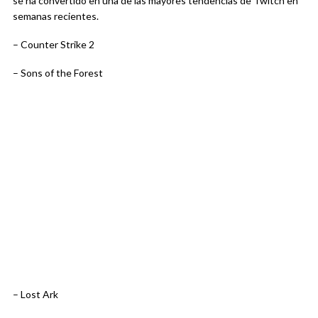
se ha convertido en una de las mayores tendencias de Twitch en
semanas recientes.
– Counter Strike 2
– Sons of the Forest
– Lost Ark