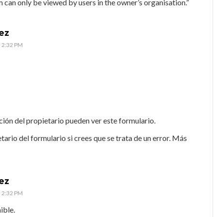
 can only be viewed by users in the owner’s organisation.”
ez
s 2:32 PM
ación del propietario pueden ver este formulario.
ario del formulario si crees que se trata de un error. Más
ez
s 2:32 PM
ible.