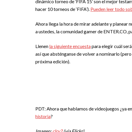
dinámico torneo de ‘FIFA 15’ son el mejor testa
hacer 10 torneos de ‘FIFA’).
Pueden leer todo sob
Ahora llega la hora de mirar adelante y planear
a ustedes, la comunidad gamer de ENTER.CO, par
Llenen
la siguiente encuesta
para elegir cuál ser
así que absténganse de volver a nominarlo (pero
próxima edición).
PDT: Ahora que hablamos de videojuegos ¿ya ent
historia
?
Imagen:
clry2
(vía Flickr).