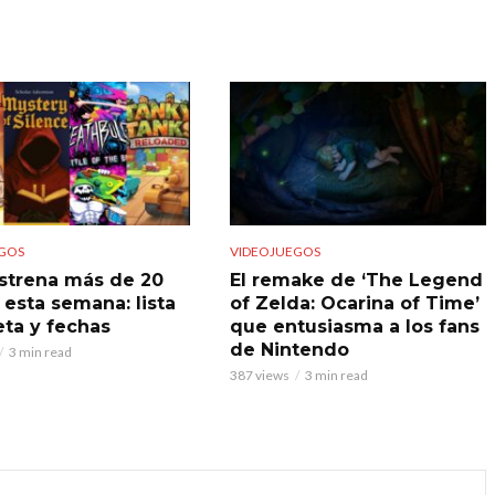
GOS
VIDEOJUEGOS
strena más de 20
El remake de ‘The Legend
 esta semana: lista
of Zelda: Ocarina of Time’
ta y fechas
que entusiasma a los fans
de Nintendo
3 min read
387 views
3 min read