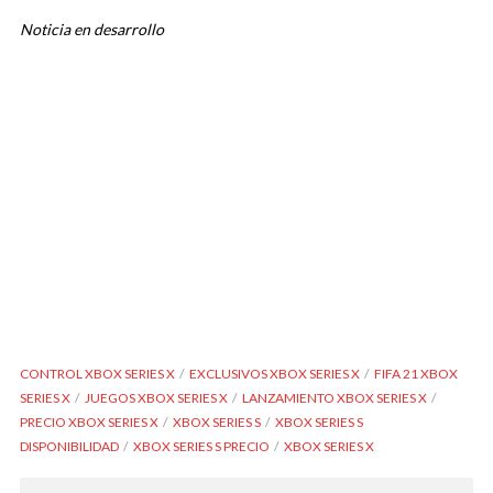
Noticia en desarrollo
CONTROL XBOX SERIES X
EXCLUSIVOS XBOX SERIES X
FIFA 21 XBOX
SERIES X
JUEGOS XBOX SERIES X
LANZAMIENTO XBOX SERIES X
PRECIO XBOX SERIES X
XBOX SERIES S
XBOX SERIES S
DISPONIBILIDAD
XBOX SERIES S PRECIO
XBOX SERIES X