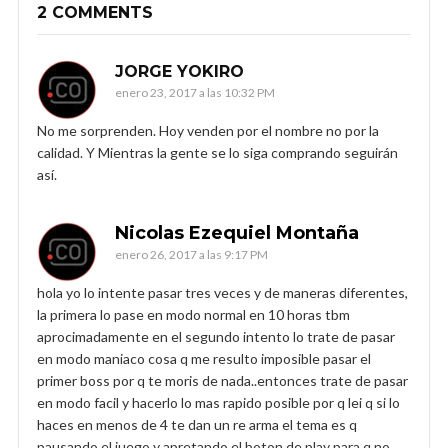
2 COMMENTS
JORGE YOKIRO
enero 23, 2017 a las 10:32 PM
No me sorprenden. Hoy venden por el nombre no por la
calidad. Y Mientras la gente se lo siga comprando seguirán
así.
Nicolas Ezequiel Montaña
enero 26, 2017 a las 9:17 PM
hola yo lo intente pasar tres veces y de maneras diferentes,
la primera lo pase en modo normal en 10 horas tbm
aprocimadamente en el segundo intento lo trate de pasar
en modo maniaco cosa q me resulto imposible pasar el
primer boss por q te moris de nada..entonces trate de pasar
en modo facil y hacerlo lo mas rapido posible por q lei q si lo
haces en menos de 4 te dan un re arma el tema es q
pausando el juego y apretando el boton de play para q no