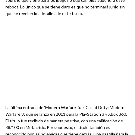
sobre lo que viene para los juegos o qué cambios supondrá este
reboot. Lo único que se tiene claro es que no terminará junio sin
que se revelen los detalles de este título.
La última entrada de ‘Modern Warfare’ fue ‘Call of Duty: Modern
Warfare 3’, que se lanzó en 2011 para la PlayStation 3 y Xbox 360.
El título fue recibido de manera positiva, con una calificación de
88/100 en Metacritic. Por supuesto, el título también es
reconocido por las polémicas que tiene detrás. Una pastilla para la