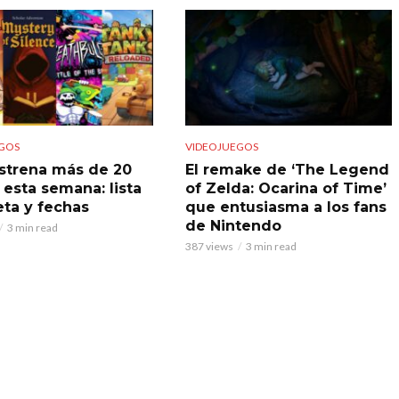
GOS
VIDEOJUEGOS
strena más de 20
El remake de ‘The Legend
 esta semana: lista
of Zelda: Ocarina of Time’
ta y fechas
que entusiasma a los fans
de Nintendo
3 min read
387 views
3 min read