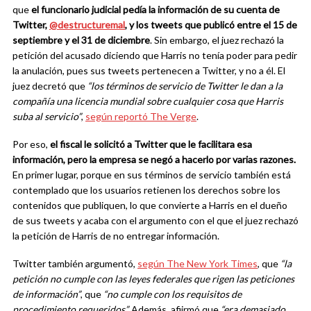
que
el funcionario judicial pedía la información de su cuenta de
Twitter,
@destructuremal
, y los tweets que publicó entre el 15 de
septiembre y el 31 de diciembre
. Sin embargo, el juez rechazó la
petición del acusado diciendo que Harris no tenía poder para pedir
la anulación, pues sus tweets pertenecen a Twitter, y no a él. El
juez decretó que
“los términos de servicio de Twitter le dan a la
compañía una licencia mundial sobre cualquier cosa que Harris
suba al servicio”
,
según reportó The Verge
.
Por eso,
el fiscal le solicitó a Twitter que le facilitara esa
información, pero la empresa se negó a hacerlo por varias razones.
En primer lugar, porque en sus términos de servicio también está
contemplado que los usuarios retienen los derechos sobre los
contenidos que publiquen, lo que convierte a Harris en el dueño
de sus tweets y acaba con el argumento con el que el juez rechazó
la petición de Harris de no entregar información.
Twitter también argumentó,
según The New York Times
, que
“la
petición no cumple con las leyes federales que rigen las peticiones
de información”
, que
“no cumple con los requisitos de
procedimiento requeridos”.
Además, afiirmó que
“era demasiado