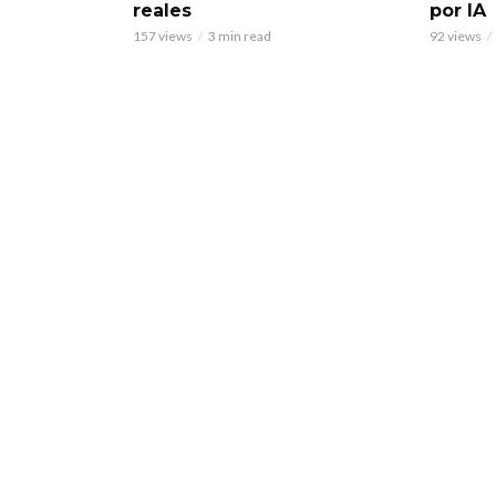
reales
por IA
157 views
3 min read
92 views