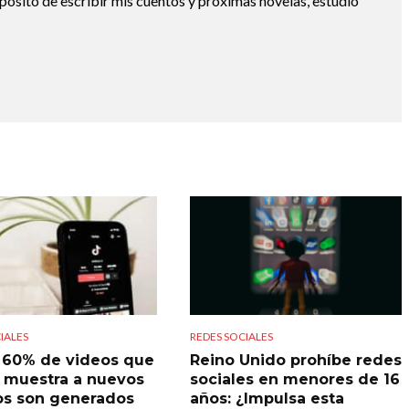
pósito de escribir mis cuentos y próximas novelas, estudio
IALES
REDES SOCIALES
l 60% de videos que
Reino Unido prohíbe redes
 muestra a nuevos
sociales en menores de 16
os son generados
años: ¿Impulsa esta