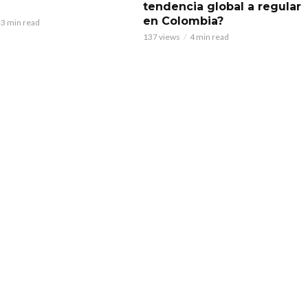
tendencia global a regular
en Colombia?
3 min read
137 views
4 min read