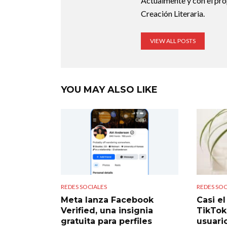
Actualmente y con el pro
Creación Literaria.
VIEW ALL POSTS
YOU MAY ALSO LIKE
REDES SOCIALES
REDES SOC
Meta lanza Facebook
Casi e
Verified, una insignia
TikTok
gratuita para perfiles
usuari