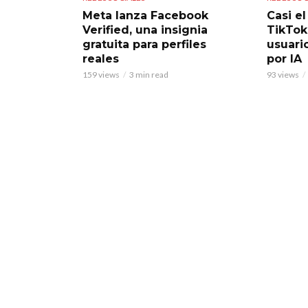
Meta lanza Facebook
Casi e
Verified, una insignia
TikTok
gratuita para perfiles
usuari
reales
por IA
159 views
3 min read
93 views