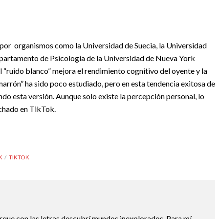
 por
organismos como la Universidad de Suecia, la Universidad
Departamento de Psicología de la Universidad de Nueva York
El “ruido blanco” mejora el rendimiento cognitivo del oyente y la
 marrón” ha sido poco estudiado, pero en esta tendencia exitosa de
do esta versión. Aunque solo existe la percepción personal, lo
uchado en TikTok.
K
TIKTOK
ue con las letras descubrí mundos inexplorados. Para mí,