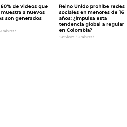
l 60% de videos que
Reino Unido prohíbe redes
 muestra a nuevos
sociales en menores de 16
os son generados
años: ¿Impulsa esta
tendencia global a regular
en Colombia?
3 min read
139 views
4 min read