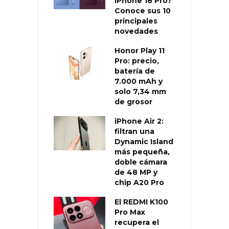
iPhone 18 Pro?
Conoce sus 10
principales
novedades
Honor Play 11
Pro: precio,
batería de
7.000 mAh y
solo 7,34 mm
de grosor
iPhone Air 2:
filtran una
Dynamic Island
más pequeña,
doble cámara
de 48 MP y
chip A20 Pro
El REDMI K100
Pro Max
recupera el