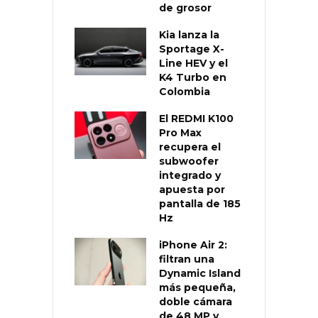
de grosor
Kia lanza la
Sportage X-
Line HEV y el
K4 Turbo en
Colombia
El REDMI K100
Pro Max
recupera el
subwoofer
integrado y
apuesta por
pantalla de 185
Hz
iPhone Air 2:
filtran una
Dynamic Island
más pequeña,
doble cámara
de 48 MP y