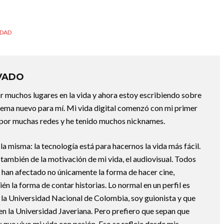
IDAD
VADO
or muchos lugares en la vida y ahora estoy escribiendo sobre
 tema nuevo para mí. Mi vida digital comenzó con mi primer
 por muchas redes y he tenido muchos nicknames.
la misma: la tecnología está para hacernos la vida más fácil.
también de la motivación de mi vida, el audiovisual. Todos
 han afectado no únicamente la forma de hacer cine,
ién la forma de contar historias. Lo normal en un perfil es
n la Universidad Nacional de Colombia, soy guionista y que
en la Universidad Javeriana. Pero prefiero que sepan que
que vivo mi vida con pasión. Eso se refleja desde mis