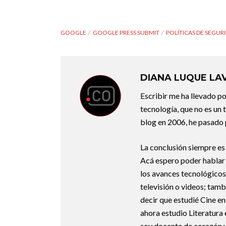
GOOGLE
GOOGLE PRESS SUBMIT
POLÍTICAS DE SEGUR
DIANA LUQUE LA
Escribir me ha llevado p
tecnología, que no es un
blog en 2006, he pasado
La conclusión siempre es 
Acá espero poder hablar 
los avances tecnológicos
televisión o videos; tamb
decir que estudié Cine e
ahora estudio Literatura 
soy docente de corazón y 