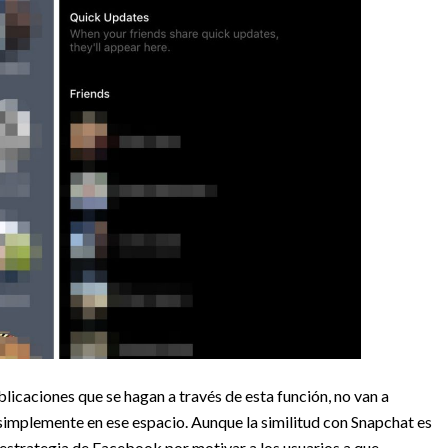
blicaciones que se hagan a través de esta función, no van a
o simplemente en ese espacio. Aunque la similitud con Snapchat es
 estrategia de Facebook por motivar a los usuarios a que