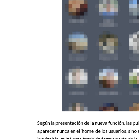
Según la presentación de la nueva función, las pu
aparecer nunca en el ‘home’ de los usuarios, sin
inevitable, quizá esto también forme parte de la