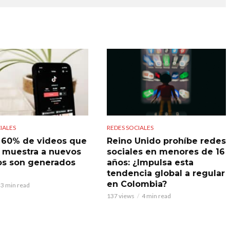
IALES
REDES SOCIALES
l 60% de videos que
Reino Unido prohíbe redes
 muestra a nuevos
sociales en menores de 16
os son generados
años: ¿Impulsa esta
tendencia global a regular
en Colombia?
3 min read
137 views
4 min read