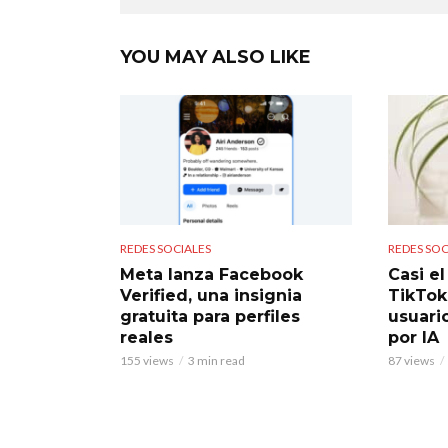
YOU MAY ALSO LIKE
REDES SOCIALES
REDES SOC
Meta lanza Facebook
Casi e
Verified, una insignia
TikTok
gratuita para perfiles
usuari
reales
por IA
155 views
3 min read
87 views