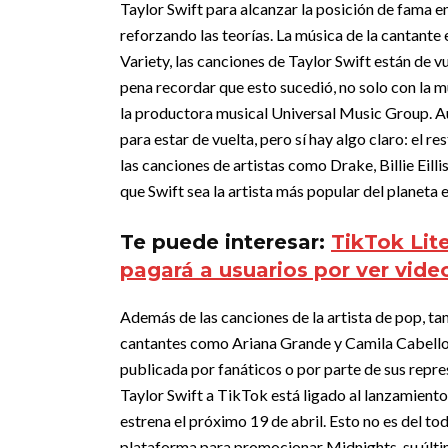
Taylor Swift para alcanzar la posición de fama e
reforzando las teorías. La música de la cantant
Variety, las canciones de Taylor Swift están de v
pena recordar que esto sucedió, no solo con la mú
la productora musical Universal Music Group.
A
para estar de vuelta, pero sí hay algo claro: el r
las canciones de artistas como Drake, Billie Ei
que Swift sea la artista más popular del planet
Te puede interesar:
TikTok Lite
pagará a usuarios por ver vide
Además de las canciones de la artista de pop, ta
cantantes como Ariana Grande y Camila Cabello. E
publicada por fanáticos o por parte de sus repr
Taylor Swift a TikTok está ligado al lanzamien
estrena el próximo 19 de abril. Esto no es del to
plataforma para promocionar Midnights, su últ