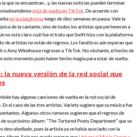
n la que se encuentran…y, las nuevas noticias pueden terminar
e estadounidense
está de vuelta en TikTok
.
De acuerdo con
uelta
en la plataforma
luego de diez semanas en pausa. Vale la
sica de la cantante, sino de todos los artistas que pertenecen a
ún no está claro cuál fue el trato que Swift hizo con la plataforma
esto de artistas no están de regreso. Los fanáticos aún esperan que
llish o Amy Winehouse regresen a TikTok. No obstante, el hecho de
a en este momento pudo haber hecho magia para estar de vuelta.
: la nueva versión de la red social que
os
mbién hay algunas canciones de vuelta en la red social de
n el caso de las tres artistas, Variety sugiere que su música fue
esentantes.
Algunos otros rumores sugieren que el regreso de
to de su próximo álbum: “The Tortured Poets Department” que se
do descabellado, pues la artista ya se había asociado con la
imo álbum.
Solo nos queda esperar que
Universal Music Group y