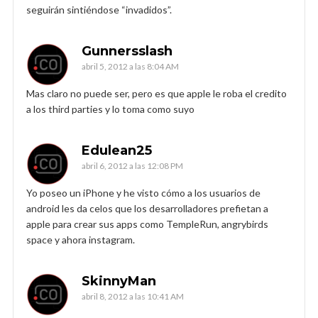
seguirán sintiéndose “invadidos”.
Gunnersslash
abril 5, 2012 a las 8:04 AM
Mas claro no puede ser, pero es que apple le roba el credito
a los third parties y lo toma como suyo
Edulean25
abril 6, 2012 a las 12:08 PM
Yo poseo un iPhone y he visto cómo a los usuarios de
android les da celos que los desarrolladores prefietan a
apple para crear sus apps como TempleRun, angrybirds
space y ahora instagram.
SkinnyMan
abril 8, 2012 a las 10:41 AM