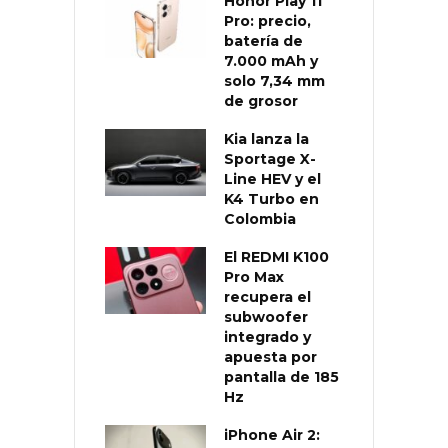
Honor Play 11
Pro: precio,
batería de
7.000 mAh y
solo 7,34 mm
de grosor
Kia lanza la
Sportage X-
Line HEV y el
K4 Turbo en
Colombia
El REDMI K100
Pro Max
recupera el
subwoofer
integrado y
apuesta por
pantalla de 185
Hz
iPhone Air 2: