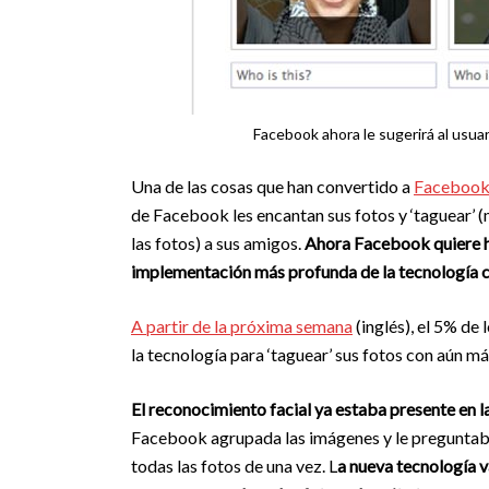
Facebook ahora le sugerirá al usua
Una de las cosas que han convertido a
Faceboo
de Facebook les encantan sus fotos y ‘taguear’ 
las fotos) a sus amigos.
Ahora Facebook quiere ha
implementación más profunda de la tecnología co
A partir de la próxima semana
(inglés), el 5% de
la tecnología para ‘taguear’ sus fotos con aún 
El reconocimiento facial ya estaba presente en la
Facebook agrupada las imágenes y le preguntaba 
todas las fotos de una vez. L
a nueva te
cn
olo
gía v