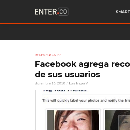
SMART
REDES SOCIALES
Facebook agrega recon
de sus usuarios
diciembre 16, 2010
Luis Iregui V.