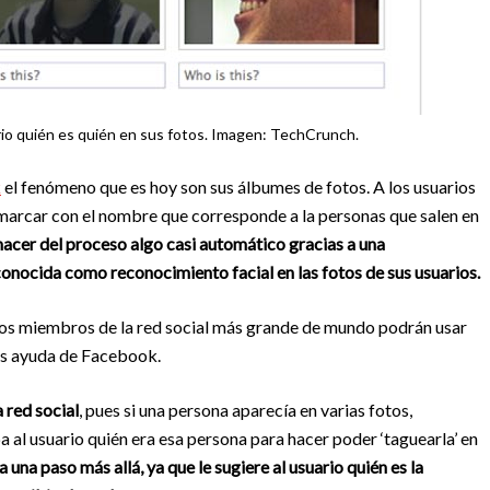
rio quién es quién en sus fotos. Imagen: TechCrunch.
k
el fenómeno que es hoy son sus álbumes de fotos. A los usuarios
(marcar con el nombre que corresponde a la personas que salen en
cer del proceso algo casi automático gracias a una
nocida como reconocimiento facial en las fotos de sus usuarios.
 los miembros de la red social más grande de mundo podrán usar
más ayuda de Facebook.
 red social
, pues si una persona aparecía en varias fotos,
al usuario quién era esa persona para hacer poder ‘taguearla’ en
a u
n
a
pas
o
má
s allá, ya que le sugiere al usuario quién es la