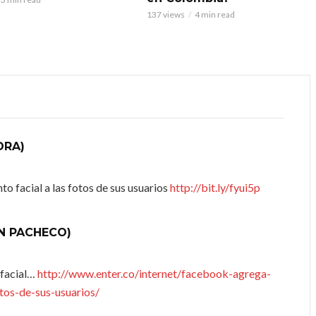
137 views
4 min read
DRA)
 facial a las fotos de sus usuarios
http://bit.ly/fyui5p
N PACHECO)
 facial…
http://www.enter.co/internet/facebook-agrega-
tos-de-sus-usuarios/