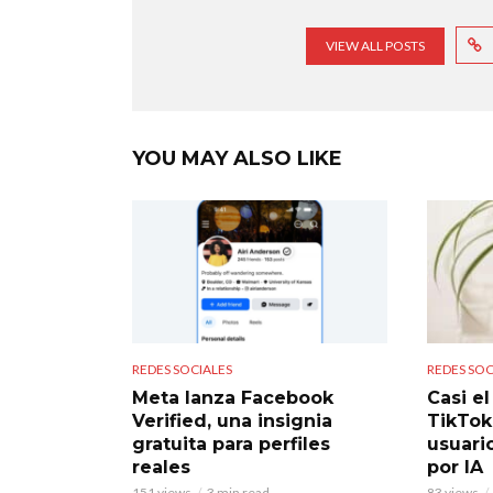
VIEW ALL POSTS
YOU MAY ALSO LIKE
REDES SOCIALES
REDES SOC
Meta lanza Facebook
Casi e
Verified, una insignia
TikTok
gratuita para perfiles
usuari
reales
por IA
151 views
3 min read
83 views