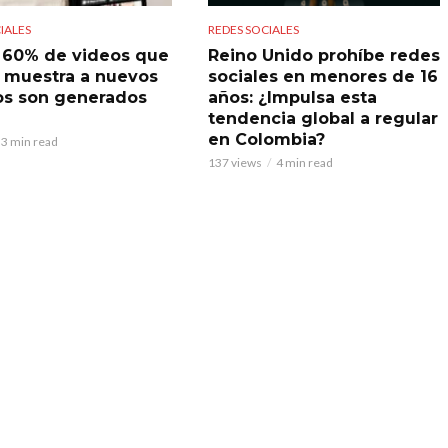
IALES
REDES SOCIALES
l 60% de videos que
Reino Unido prohíbe redes
 muestra a nuevos
sociales en menores de 16
os son generados
años: ¿Impulsa esta
tendencia global a regular
en Colombia?
3 min read
137 views
4 min read