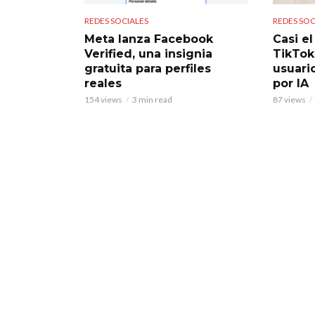
REDES SOCIALES
REDES SOC
Meta lanza Facebook
Casi e
Verified, una insignia
TikTok
gratuita para perfiles
usuari
reales
por IA
154 views
3 min read
87 views