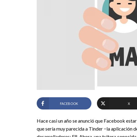
FACEBOOK
X
Hace casi un año se anunció que Facebook esta
que sería muy parecida a Tinder −la aplicación d
desarrolladores: F8. Ahora, una tuitera conocida