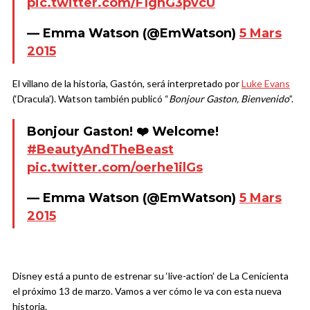
pic.twitter.com/F1ghG3pvcU
— Emma Watson (@EmWatson)
5 Mars
2015
El villano de la historia, Gastón, será interpretado por
Luke Evans
(‘Dracula’). Watson también publicó “
Bonjour Gaston, Bienvenido
”.
Bonjour Gaston! ❤️ Welcome!
#BeautyAndTheBeast
pic.twitter.com/oerhe1ilGs
— Emma Watson (@EmWatson)
5 Mars
2015
Disney está a punto de estrenar su ‘live-action’ de La Cenicienta
el próximo 13 de marzo. Vamos a ver cómo le va con esta nueva
historia.