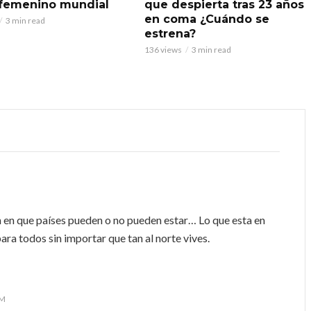
 femenino mundial
que despierta tras 23 años
en coma ¿Cuándo se
3 min read
estrena?
136 views
3 min read
 en que países pueden o no pueden estar… Lo que esta en
ara todos sin importar que tan al norte vives.
PM