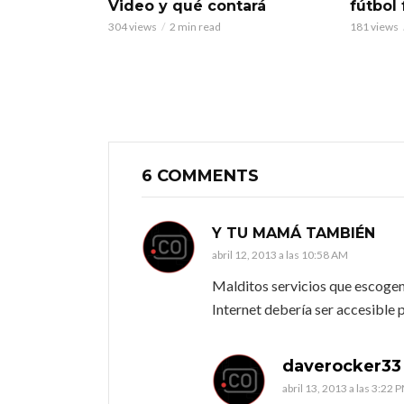
Video y qué contará
fútbol
304 views
2 min read
181 views
6 COMMENTS
Y TU MAMÁ TAMBIÉN
abril 12, 2013 a las 10:58 AM
Malditos servicios que escogen
Internet debería ser accesible p
daverocker33
abril 13, 2013 a las 3:22 