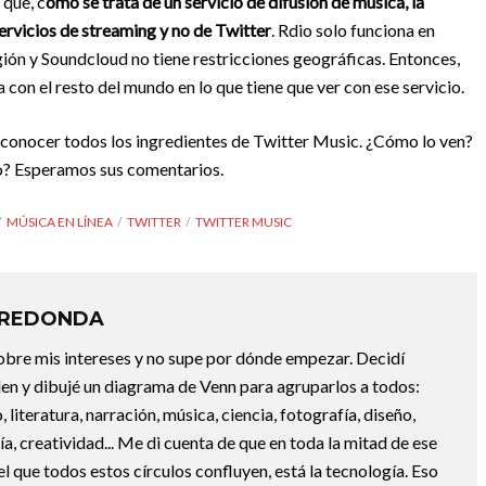
 que, c
omo se trata de un servicio de difusión de música, la
ervicios de streaming y no de Twitter
. Rdio solo funciona en
gión y Soundcloud no tiene restricciones geográficas. Entonces,
 con el resto del mundo en lo que tiene que ver con ese servicio.
a conocer todos los ingredientes de Twitter Music. ¿Cómo lo ven?
io? Esperamos sus comentarios.
MÚSICA EN LÍNEA
TWITTER
TWITTER MUSIC
RREDONDA
bre mis intereses y no supe por dónde empezar. Decidí
en y dibujé un diagrama de Venn para agruparlos a todos:
, literatura, narración, música, ciencia, fotografía, diseño,
ofía, creatividad... Me di cuenta de que en toda la mitad de ese
el que todos estos círculos confluyen, está la tecnología. Eso