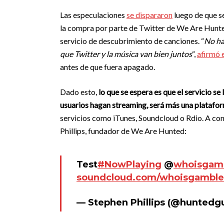
Las especulaciones
se dispararon
luego de que s
la compra por parte de Twitter de We Are Hunte
servicio de descubrimiento de canciones. “
No ha
que Twitter y la música van bien juntos
“,
afirmó e
antes de que fuera apagado.
Dado esto,
lo que se espera es que el servicio s
usuarios hagan streaming, será más una platafor
servicios como iTunes, Soundcloud o Rdio. A co
Phillips, fundador de We Are Hunted:
Test
#NowPlaying
@
whoisgam
soundcloud.com/whoisgamble
— Stephen Phillips (@huntedg