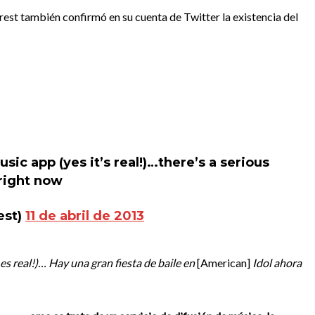
st también confirmó en su cuenta de Twitter la existencia del
sic app (yes it’s real!)…there’s a serious
 right now
est)
11 de abril de 2013
es real!)… Hay una gran fiesta de baile en
[American]
Idol ahora