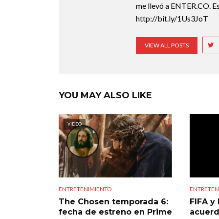
me llevó a ENTER.CO. Est
http://bit.ly/1Us3JoT
VIEW ALL POSTS
YOU MAY ALSO LIKE
VIDEO
ENTRETENIMIENTO
ENTRETEN
The Chosen temporada 6:
FIFA y 
fecha de estreno en Prime
acuerd