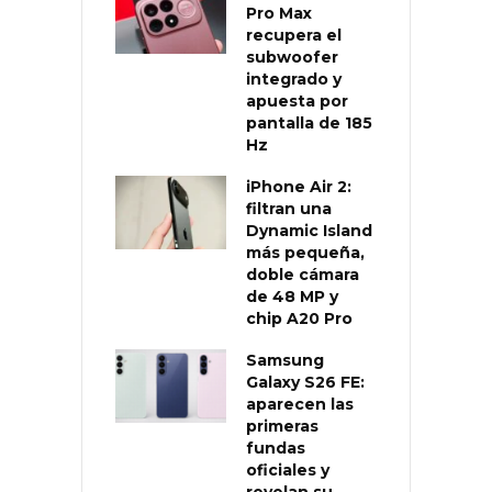
Pro Max
recupera el
subwoofer
integrado y
apuesta por
pantalla de 185
Hz
iPhone Air 2:
filtran una
Dynamic Island
más pequeña,
doble cámara
de 48 MP y
chip A20 Pro
Samsung
Galaxy S26 FE:
aparecen las
primeras
fundas
oficiales y
revelan su