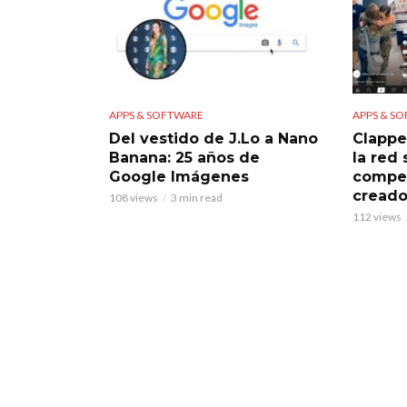
APPS & SOFTWARE
APPS & S
Del vestido de J.Lo a Nano
Clappe
Banana: 25 años de
la red
Google Imágenes
compet
creado
108 views
3 min read
112 views