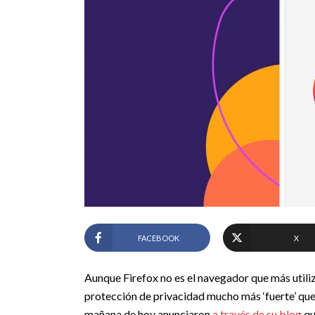
FACEBOOK
X
Aunque Firefox no es el navegador que más utili
protección de privacidad mucho más ‘fuerte’ que 
mañana de hoy anunciaron
a través de su blog
qu