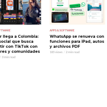
OFTWARE
APPS & SOFTWARE
r llega a Colombia:
WhatsApp se renueva con
 social que busca
funciones para iPad, autos
ir con TikTok con
y archivos PDF
res y comunidades
185 views
2 min read
3 min read