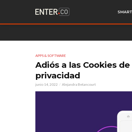
SMART
APPS & SOFTWARE
Adiós a las Cookies de
privacidad
junio 14, 2022
Alejandra Betancourt