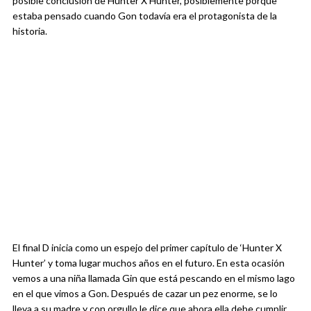
posible conclusión de Hunter X Hunter, posiblemente porque
estaba pensado cuando Gon todavía era el protagonista de la
historia.
El final D inicia como un espejo del primer capítulo de ‘Hunter X
Hunter’ y toma lugar muchos años en el futuro. En esta ocasión
vemos a una niña llamada Gin que está pescando en el mismo lago
en el que vimos a Gon. Después de cazar un pez enorme, se lo
lleva a su madre y con orgullo le dice que ahora ella debe cumplir