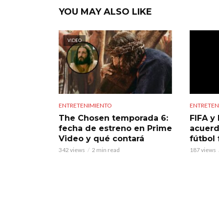
YOU MAY ALSO LIKE
VIDEO
ENTRETENIMIENTO
ENTRETEN
The Chosen temporada 6:
FIFA y 
fecha de estreno en Prime
acuerd
Video y qué contará
fútbol
342 views
2 min read
187 views