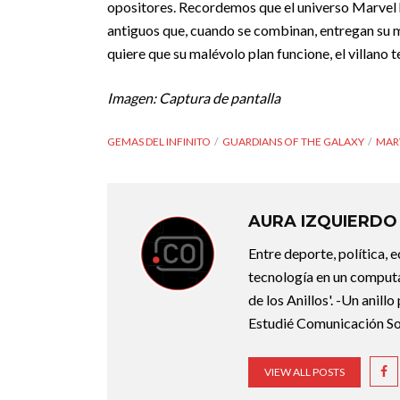
opositores. Recordemos que el universo Marvel ha
antiguos que, cuando se combinan, entregan su má
quiere que su malévolo plan funcione, el villano
Imagen: Captura de pantalla
GEMAS DEL INFINITO
GUARDIANS OF THE GALAXY
MAR
AURA IZQUIERDO
Entre deporte, política, 
tecnología en un computa
de los Anillos'. -Un anill
Estudié Comunicación Soc
VIEW ALL POSTS