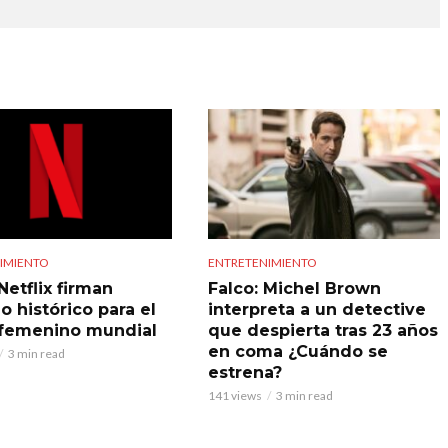
IMIENTO
ENTRETENIMIENTO
Netflix firman
Falco: Michel Brown
o histórico para el
interpreta a un detective
 femenino mundial
que despierta tras 23 años
en coma ¿Cuándo se
3 min read
estrena?
141 views
3 min read