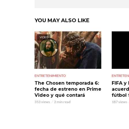
YOU MAY ALSO LIKE
VIDEO
ENTRETENIMIENTO
ENTRETEN
The Chosen temporada 6:
FIFA y 
fecha de estreno en Prime
acuerd
Video y qué contará
fútbol
353 views
2 min read
187 views