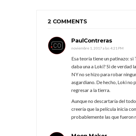
2 COMMENTS
PaulContreras
noviembre 1, 2017 a las 4:21 PM
Esa teoría tiene un patinazo: s
daba una a Loki? Si de verdad la
NY no se hizo para robar ningun
asgardiano. De hecho, Loki no 
regresar a la tierra.
Aunque no descartaría del todo
creería que la película inicia 
probablemente las que fueron r