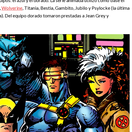
ipos: el azul y el dorado. La serie animada utilizó como base el
,
Wolverine
, Titania, Bestia, Gambito, Jubilo y Psylocke (la última
a). Del equipo dorado tomaron prestadas a Jean Grey y