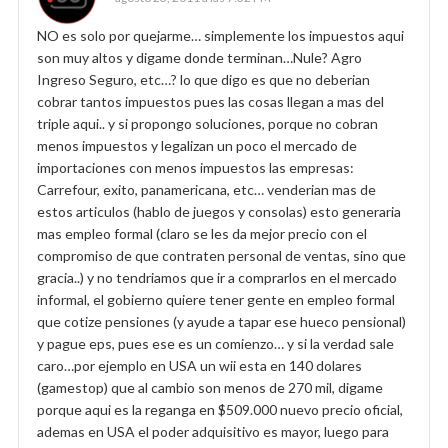
NO es solo por quejarme… simplemente los impuestos aqui
son muy altos y digame donde terminan…Nule? Agro
Ingreso Seguro, etc…? lo que digo es que no deberian
cobrar tantos impuestos pues las cosas llegan a mas del
triple aqui.. y si propongo soluciones, porque no cobran
menos impuestos y legalizan un poco el mercado de
importaciones con menos impuestos las empresas:
Carrefour, exito, panamericana, etc… venderian mas de
estos articulos (hablo de juegos y consolas) esto generaria
mas empleo formal (claro se les da mejor precio con el
compromiso de que contraten personal de ventas, sino que
gracia..) y no tendriamos que ir a comprarlos en el mercado
informal, el gobierno quiere tener gente en empleo formal
que cotize pensiones (y ayude a tapar ese hueco pensional)
y pague eps, pues ese es un comienzo… y si la verdad sale
caro…por ejemplo en USA un wii esta en 140 dolares
(gamestop) que al cambio son menos de 270 mil, digame
porque aqui es la reganga en $509.000 nuevo precio oficial,
ademas en USA el poder adquisitivo es mayor, luego para