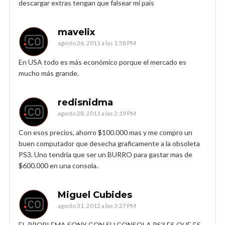
descargar extras tengan que falsear mi pais
mavelix
agosto 26, 2011 a las 1:58 PM
En USA todo es más económico porque el mercado es
mucho más grande.
redisnidma
agosto 28, 2011 a las 2:19 PM
Con esos precios, ahorro $100.000 mas y me compro un
buen computador que desecha graficamente a la obsoleta
PS3. Uno tendria que ser un BURRO para gastar mas de
$600.000 en una consola.
Miguel Cubides
agosto 31, 2012 a las 3:27 PM
EL PROBLEMA SONY CON SU CONSOLA PS3 ES QUE ES