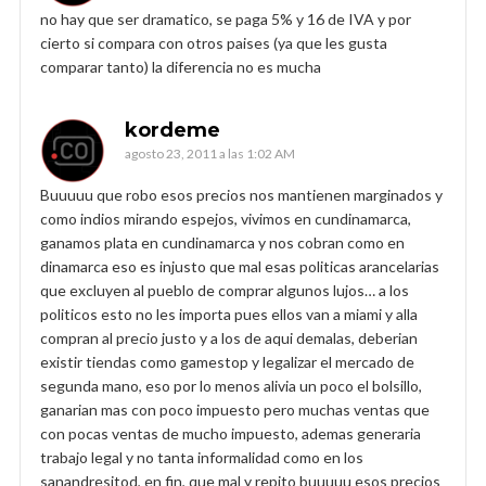
no hay que ser dramatico, se paga 5% y 16 de IVA y por
cierto si compara con otros paises (ya que les gusta
comparar tanto) la diferencia no es mucha
kordeme
agosto 23, 2011 a las 1:02 AM
Buuuuu que robo esos precios nos mantienen marginados y
como indios mirando espejos, vivimos en cundinamarca,
ganamos plata en cundinamarca y nos cobran como en
dinamarca eso es injusto que mal esas politicas arancelarias
que excluyen al pueblo de comprar algunos lujos… a los
politicos esto no les importa pues ellos van a miami y alla
compran al precio justo y a los de aqui demalas, deberian
existir tiendas como gamestop y legalizar el mercado de
segunda mano, eso por lo menos alivia un poco el bolsillo,
ganarian mas con poco impuesto pero muchas ventas que
con pocas ventas de mucho impuesto, ademas generaria
trabajo legal y no tanta informalidad como en los
sanandresitod, en fin, que mal y repito buuuuu esos precios