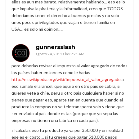
ellos es aun mas barato, relativamente hablando… eso es lo
que impulsa la pirateria y la informalidad, creo que TODOS
deberiamos tener el derecho a buenos precios y no solo
unos pocos privilegiados que viajan o tienen familia en
USA… es solo mi opinion…..
gunnersslash
agosto 24, 2011 a las 9:21 AM
pero deberias revisar el impuesto al valor agregado de todos
los paises haber entonces como le harias
http://es.wikipedia.org/wiki/Impuesto_al_valor_agregado
a
eso sumale el arancel. que aqui o en otro pais se cobra, si
quieres vete a chile, peru u otro pais cualquiera haber si no
tienes que pagar eso, aparte ten en cuenta que cuando el
producto lo compras no se teletransporta solo y tiene que
ser enviado al pais donde estas (porque que yo sepa las
empresas no tienen una fabrica en cada pais).
si calculas eso tu producto ya va por 350.000 y en realidad
ese es el costo… si tu creees que pagar 510.000 pesos