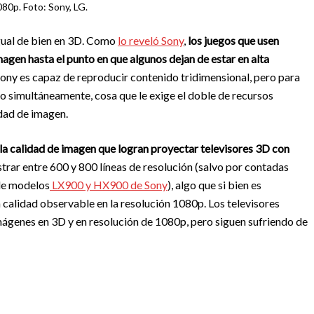
80p. Foto: Sony, LG.
igual de bien en 3D. Como
lo
reveló
Sony
,
los juegos que usen
magen hasta el punto en que algunos dejan de estar en alta
ony es capaz de reproducir contenido tridimensional, pero para
 simultáneamente, cosa que le exige el doble de recursos
idad de imagen.
 la calidad de imagen que logran proyectar televisores 3D con
rar entre 600 y 800 líneas de resolución (salvo por contadas
 de modelos
LX
900
y
HX
900
de
Sony
), algo que si bien es
a calidad observable en la resolución 1080p. Los televisores
ágenes en 3D y en resolución de 1080p, pero siguen sufriendo de