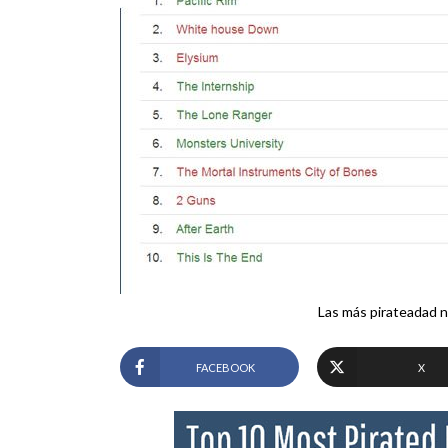
Las más pirateadad 
FACEBOOK
X