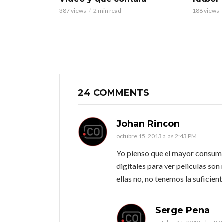
387 views
2 min read
188 views
24 COMMENTS
Johan Rincon
octubre 15, 2013 a las 2:43 PM
Yo pienso que el mayor consumo
digitales para ver peliculas so
ellas no, no tenemos la suficie
Serge Pena