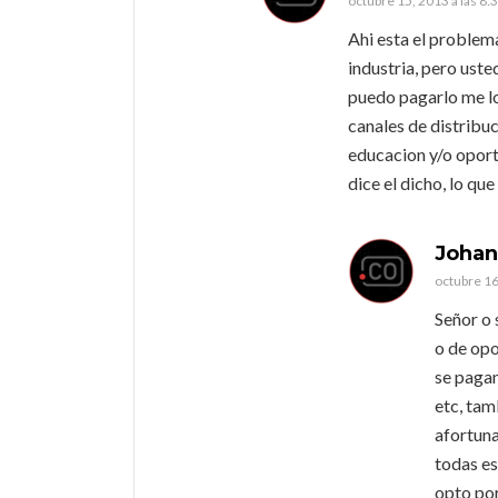
octubre 15, 2013 a las 8:
Ahi esta el problema
industria, pero ust
puedo pagarlo me lo
canales de distribuc
educacion y/o oport
dice el dicho, lo qu
Johan
octubre 16
Señor o 
o de opo
se pagan 
etc, tam
afortuna
todas es
opto por