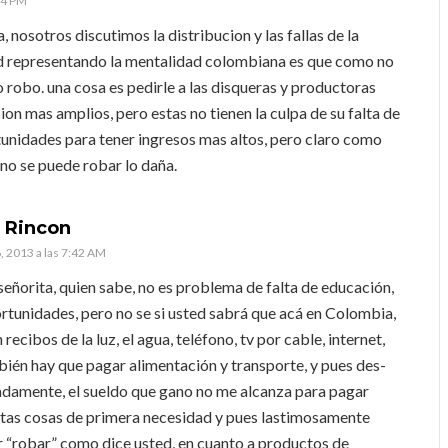
34 PM
, nosotros discutimos la distribucion y las fallas de la
ed representando la mentalidad colombiana es que como no
 robo. una cosa es pedirle a las disqueras y productoras
ion mas amplios, pero estas no tienen la culpa de su falta de
unidades para tener ingresos mas altos, pero claro como
e no se puede robar lo daña.
 Rincon
, 2013 a las 7:42 AM
señorita, quien sabe, no es problema de falta de educación,
rtunidades, pero no se si usted sabrá que acá en Colombia,
recibos de la luz, el agua, teléfono, tv por cable, internet,
bién hay que pagar alimentación y transporte, y pues des-
damente, el sueldo que gano no me alcanza para pagar
tas cosas de primera necesidad y pues lastimosamente
 “robar” como dice usted, en cuanto a productos de