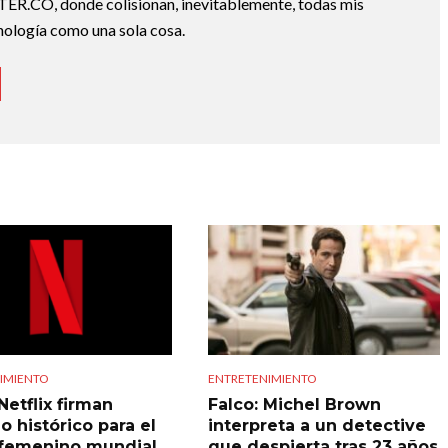
TER.CO, donde colisionan, inevitablemente, todas mis
cnología como una sola cosa.
IMIENTO
ENTRETENIMIENTO
Netflix firman
Falco: Michel Brown
o histórico para el
interpreta a un detective
 femenino mundial
que despierta tras 23 años