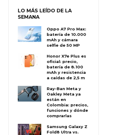
LO MÁS LEÍDO DE LA
SEMANA
Oppo A7 Pro Max:
batería de 10.000
mAh y cámara
selfie de 50 MP
Honor X7e Plus es
oficial: precio,
batería de 8.100
mAh y resistencia
a caídas de 2,5 m
Ray-Ban Meta y
Oakley Meta ya
están en
Colombia: precios,
funciones y dónde
comprarlas
Samsung Galaxy Z
Fold8 Ultra vs.