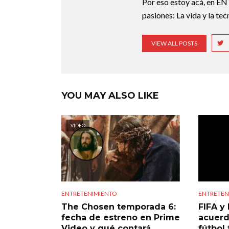
Por eso estoy acá, en EN
pasiones: La vida y la te
VIEW ALL POSTS
YOU MAY ALSO LIKE
VIDEO
ENTRETENIMIENTO
ENTRETEN
The Chosen temporada 6:
FIFA y 
fecha de estreno en Prime
acuerd
Video y qué contará
fútbol