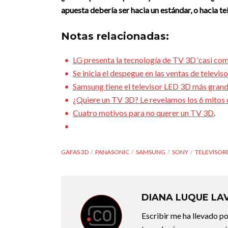
apuesta debería ser hacia un estándar, o hacia te
Notas relacionadas:
LG presenta la tecnología de TV 3D ‘casi com
Se inicia el despegue en las ventas de televi
Samsung tiene el televisor LED 3D más gran
¿Quiere un TV 3D? Le revelamos los 6 mitos 
Cuatro motivos para no querer un TV 3D
.
GAFAS 3D
PANASONIC
SAMSUNG
SONY
TELEVISORE
DIANA LUQUE LA
Escribir me ha llevado p