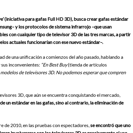
e’ (iniciativa para gafas Full HD 3D), busca crear gafas estándar
msung– y los protocolos de sistema infrarrojo –que usan
es con cualquier tipo de televisor 3D de las tres marcas, a partir
los actuales funcionarían con ese nuevo estándar–.
d de una unificación a comienzos del año pasado, hablando a
 sus inconvenientes:
“En Best Buy
(tienda de artículos
0 modelos de televisores 3D. No podemos esperar que compren
elevisores 3D, que aún se encuentra conquistando el mercado,
de un estándar en las gafas, sino al contrario, la eliminación de
e de 2010, en las pruebas con espectadores,
se encontró que uno
ieran involucrarse con los televisores 3D es precisamente el uso