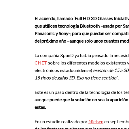
El acuerdo, llamado ‘Full HD 3D Glasses Iniciativ
que utilicen tecnología Bluetooth –usada por Sa
Panasonic y Sony–, para que puedan ser compatibl
del próximo año –aunque solo unos cuantos mode
La compañía XpanD ya había pensado la necesida
CNET
sobre los diferentes modelos existentes y
electrónicos estadounidense)
existen de 15 a 2
15 tipos de gafas 3D. Eso no tiene sentido”
.
Este es un paso dentro de la tecnología de los t
aunque
puede que la solución no sea la aparición 
estas.
En un estudio realizado por
Nielsen
en septiembr
de los factores que hacen que las personas no qu