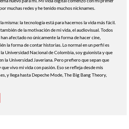
 tema nuevo para mí. Mi vida digital comenzó con mi primer
 por muchas redes y he tenido muchos nicknames.
la misma: la tecnología está para hacernos la vida más fácil.
también de la motivación de mi vida, el audiovisual. Todos
 han afectado no únicamente la forma de hacer cine,
ién la forma de contar historias. Lo normal en un perfil es
n la Universidad Nacional de Colombia, soy guionista y que
en la Universidad Javeriana. Pero prefiero que sepan que
que vivo mi vida con pasión. Eso se refleja desde mis
lases, y llega hasta Depeche Mode, The Big Bang Theory,