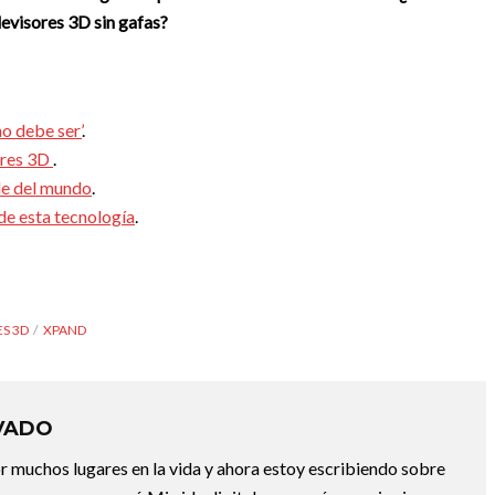
levisores 3D sin gafas?
o debe ser’
.
sores 3D
.
de del mundo
.
de esta tecnología
.
S 3D
XPAND
VADO
or muchos lugares en la vida y ahora estoy escribiendo sobre