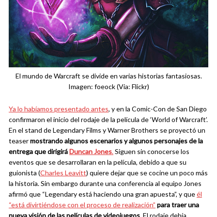
El mundo de Warcraft se divide en varias historias fantasiosas.
Imagen: foeock (Via: Flickr)
Ya lo habíamos presentado antes
, y en la Comic-Con de San Diego
confirmaron el inicio del rodaje de la película de ‘World of Warcraft’.
En el stand de Legendary Films y Warner Brothers se proyectó un
teaser
mostrando algunos escenarios y algunos personajes de la
entrega que dirigirá
Duncan Jones
.
Siguen sin conocerse los
eventos que se desarrollaran en la película, debido a que su
guionista (
Charles Leavitt
) quiere dejar que se cocine un poco más
la historia. Sin embargo durante una conferencia al equipo Jones
afirmó que “Legendary está haciendo una gran apuesta”, y que
él
“está divirtiéndose con el proceso de realización”
para traer una
nueva visión de las películas de videojuegos
. El rodaje debía