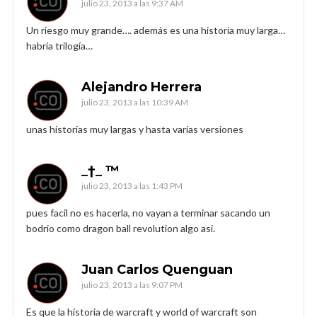
julio 23, 2013 a las 9:37 AM
Un riesgo muy grande…. además es una historia muy larga…
habría trilogía…
Alejandro Herrera
julio 23, 2013 a las 10:39 AM
unas historias muy largas y hasta varias versiones
_†_ ™
julio 23, 2013 a las 1:43 PM
pues facil no es hacerla, no vayan a terminar sacando un
bodrio como dragon ball revolution algo asi.
Juan Carlos Quenguan
julio 23, 2013 a las 9:07 PM
Es que la historia de warcraft y world of warcraft son