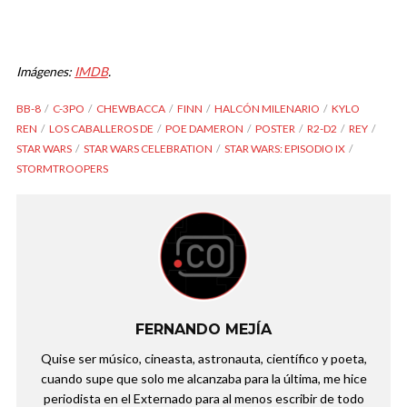
Imágenes:
IMDB
.
BB-8
C-3PO
CHEWBACCA
FINN
HALCÓN MILENARIO
KYLO
REN
LOS CABALLEROS DE
POE DAMERON
POSTER
R2-D2
REY
STAR WARS
STAR WARS CELEBRATION
STAR WARS: EPISODIO IX
STORMTROOPERS
FERNANDO MEJÍA
Quise ser músico, cineasta, astronauta, científico y poeta,
cuando supe que solo me alcanzaba para la última, me hice
periodista en el Externado para al menos escribir de todo