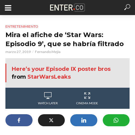
ENTRETENIMIENTO
Mira el afiche de ‘Star Wars:
Episodio 9’, que se habría filtrado
marzo 27, 2019
Fernando Mejía
Here’s your Episode IX poster bros
from
StarWarsLeaks
WATCH LATER
CINEMA MODE