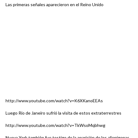
Las primeras señales aparecieron en el Reino Unido
http://www.youtube.com/watch?v=K6XKanoEEAs
Luego Río de Janeiro sufrió la visita de estos extraterrestres
http://www.youtube.com/watch?v=TkWsoMqbhwg
Nueva York también fue testigo de la aparición de los alienígenas