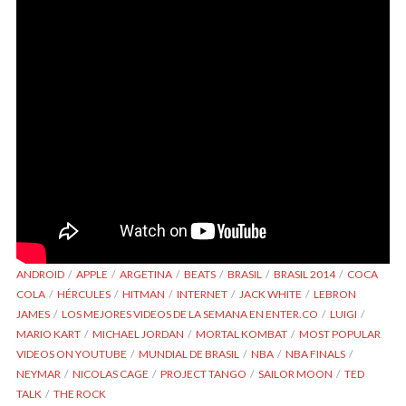
ANDROID
APPLE
ARGETINA
BEATS
BRASIL
BRASIL 2014
COCA
COLA
HÉRCULES
HITMAN
INTERNET
JACK WHITE
LEBRON
JAMES
LOS MEJORES VIDEOS DE LA SEMANA EN ENTER.CO
LUIGI
MARIO KART
MICHAEL JORDAN
MORTAL KOMBAT
MOST POPULAR
VIDEOS ON YOUTUBE
MUNDIAL DE BRASIL
NBA
NBA FINALS
NEYMAR
NICOLAS CAGE
PROJECT TANGO
SAILOR MOON
TED
TALK
THE ROCK