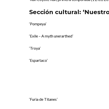
Sección cultural: ‘Nuest
‘Pompeya’
‘Exile – A myth unerarthed’
‘Troya’
‘Espartaco’
‘Furia de Titanes’