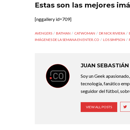
Estas son las mejores im
[nggallery id=709]
AVENGERS
BATMAN
CATWOMAN
DR NICK RIVIERA
IMÁGENES DE LA SEMANA EN ENTER.CO
LOS SIMPSON
JUAN SEBASTIÁN
Soy un Geek apasionado,
tecnología, fanático empe
seguidor del fútbol, sobr
VIEW ALL POSTS