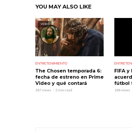
YOU MAY ALSO LIKE
VIDEO
ENTRETENIMIENTO
ENTRETEN
The Chosen temporada 6:
FIFA y 
fecha de estreno en Prime
acuerd
Video y qué contará
fútbol
387 views
2 min read
188 views