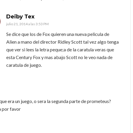
Deiby Tex
julio 21, 2014 a las 3:53 PM
Se dice que los de Fox quieren una nueva pelicula de
Alien a mano del director Ridley Scott tal vez algo tenga
que ver si lees la letra peque;a de la caratula veras que
esta Century Fox y mas abajo Scott no le veo nada de
caratula de juego.
 que era un juego, o sera la segunda parte de prometeus?
a por favor