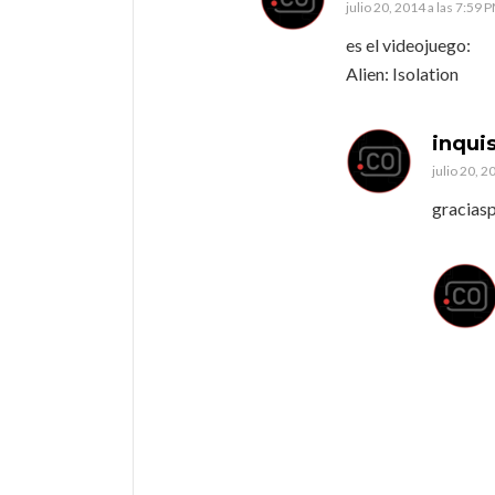
julio 20, 2014 a las 7:59 
es el videojuego:
Alien: Isolation
inqui
julio 20, 2
graciasp