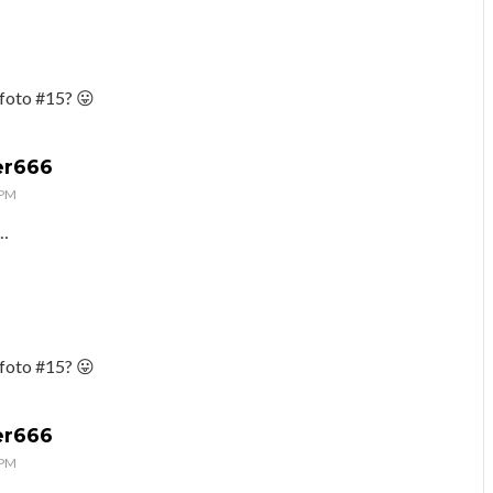
 foto #15? 😛
er666
 PM
o…
 foto #15? 😛
er666
 PM