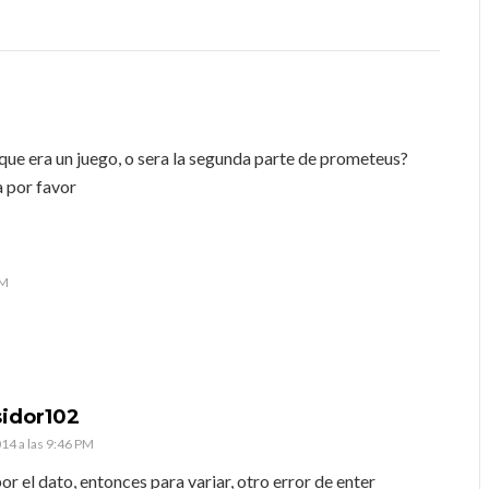
 que era un juego, o sera la segunda parte de prometeus?
a por favor
PM
sidor102
014 a las 9:46 PM
or el dato, entonces para variar, otro error de enter