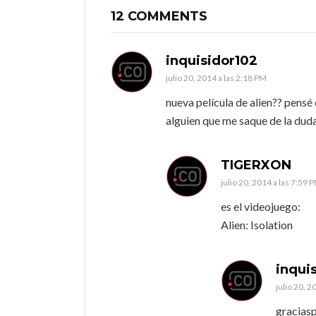
12 COMMENTS
inquisidor102
julio 20, 2014 a las 2:18 PM
nueva película de alien?? pensé
alguien que me saque de la dud
TIGERXON
julio 20, 2014 a las 7:59 
es el videojuego:
Alien: Isolation
inqui
julio 20, 2
graciasp