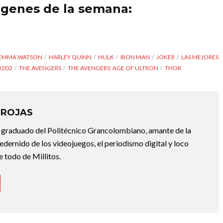
ágenes de la semana:
EMMA WATSON
HARLEY QUINN
HULK
IRON MAN
JOKER
LAS MEJORES
R2D2
THE AVENGERS
THE AVENGERS; AGE OF ULTRON
THOR
 ROJAS
 graduado del Politécnico Grancolombiano, amante de la
dernido de los videojuegos, el periodismo digital y loco
e todo de Millitos.