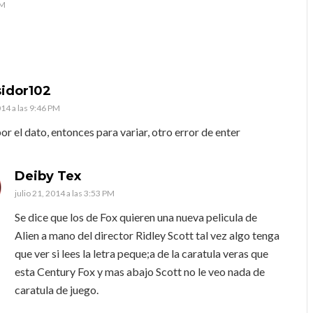
PM
sidor102
014 a las 9:46 PM
or el dato, entonces para variar, otro error de enter
Deiby Tex
julio 21, 2014 a las 3:53 PM
Se dice que los de Fox quieren una nueva pelicula de
Alien a mano del director Ridley Scott tal vez algo tenga
que ver si lees la letra peque;a de la caratula veras que
esta Century Fox y mas abajo Scott no le veo nada de
caratula de juego.