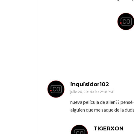
inquisidor102
julio 20, 2014 a las 2:18 PM
nueva película de alien?? pensé
alguien que me saque de la dud
TIGERXON