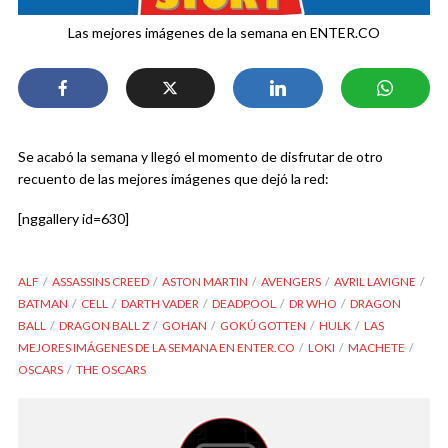
Las mejores imágenes de la semana en ENTER.CO
Se acabó la semana y llegó el momento de disfrutar de otro
recuento de las mejores imágenes que dejó la red:
[nggallery id=630]
ALF
ASSASSINS CREED
ASTON MARTIN
AVENGERS
AVRIL LAVIGNE
BATMAN
CELL
DARTH VADER
DEADPOOL
DR WHO
DRAGON
BALL
DRAGON BALL Z
GOHAN
GOKÚ GOTTEN
HULK
LAS
MEJORES IMÁGENES DE LA SEMANA EN ENTER.CO
LOKI
MACHETE
OSCARS
THE OSCARS