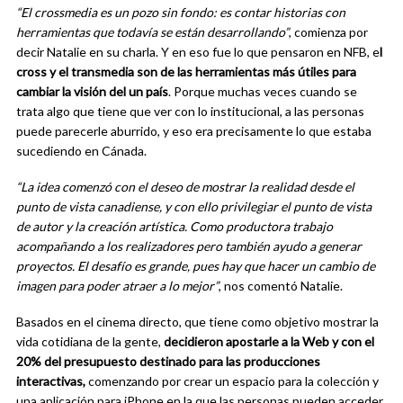
“El crossmedia es un pozo sin fondo: es contar historias con
herramientas que todavía se están desarrollando”
, comienza por
decir Natalie en su charla. Y en eso fue lo que pensaron en NFB, e
l
cross y el transmedia son de las herramientas más útiles para
cambiar la visión del un país
. Porque muchas veces cuando se
trata algo que tiene que ver con lo institucional, a las personas
puede parecerle aburrido, y eso era precisamente lo que estaba
sucediendo en Cánada.
“La idea comenzó con el deseo de mostrar la realidad desde el
punto de vista canadiense, y con ello privilegiar el punto de vista
de autor y la creación artística. Como productora trabajo
acompañando a los realizadores pero también ayudo a generar
proyectos. El desafío es grande, pues hay que hacer un cambio de
imagen para poder atraer a lo mejor”
, nos comentó Natalie.
Basados en el cinema directo, que tiene como objetivo mostrar la
vida cotidiana de la gente,
decidieron apostarle a la Web y con el
20% del presupuesto destinado para las producciones
interactivas,
comenzando por crear un espacio para la colección y
una aplicación para iPhone en la que las personas pueden acceder