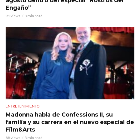
agosto dentro del especial “Rostros del
Engaño”
91 views
3 min read
ENTRETENIMIENTO
Madonna habla de Confessions II, su
familia y su carrera en el nuevo especial de
Film&Arts
88 views
3 min read