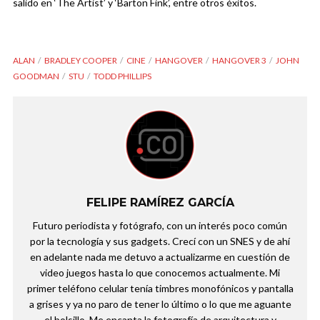
salido en ‘The Artist’ y ‘Barton Fink’, entre otros éxitos.
ALAN
BRADLEY COOPER
CINE
HANGOVER
HANGOVER 3
JOHN
GOODMAN
STU
TODD PHILLIPS
FELIPE RAMÍREZ GARCÍA
Futuro periodista y fotógrafo, con un interés poco común
por la tecnología y sus gadgets. Crecí con un SNES y de ahí
en adelante nada me detuvo a actualizarme en cuestión de
video juegos hasta lo que conocemos actualmente. Mi
primer teléfono celular tenía timbres monofónicos y pantalla
a grises y ya no paro de tener lo último o lo que me aguante
el bolsillo. Me encanta la fotografía de arquitectura y