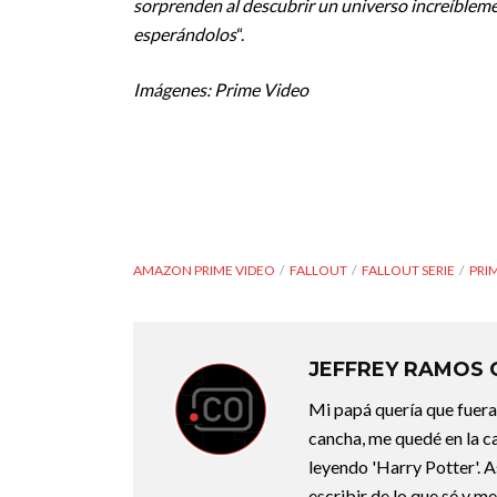
sorprenden al descubrir un universo increíblem
esperándolos
“.
Imágenes: Prime Video
AMAZON PRIME VIDEO
FALLOUT
FALLOUT SERIE
PRI
JEFFREY RAMOS
Mi papá quería que fuera 
cancha, me quedé en la c
leyendo 'Harry Potter'. A
escribir de lo que sé y m