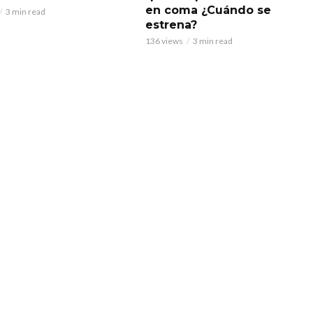
en coma ¿Cuándo se
3 min read
estrena?
136 views
3 min read