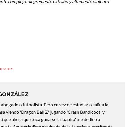
ente complejo, alegremente extraño y altamente violento
ME VIDEO
 GONZÁLEZ
abogado o futbolista. Pero en vez de estudiar o salir a la
asa viendo 'Dragon Ball Z', jugando 'Crash Bandicoot' y
sí que ahora que toca ganarse la 'papita' me dedico a
e gusta. Soy periodista graduado de la Javeriana, escritor de