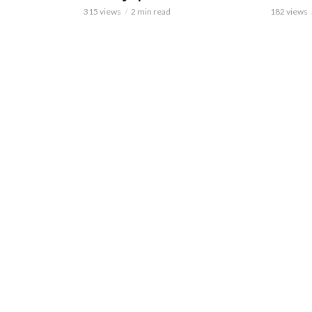
315 views
2 min read
182 views