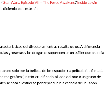
 (‘
Star Wars: Episode VII – The Force Awakens
’, ‘
Inside Lewin
de diciembre de este año.
aracterísticos del director, mientras resalta otros. A diferencia
xo, las groserías y las drogas desaparecen en un tráiler que anuncia
an no solo por la belleza de los espacios (la película fue filmada
no tan gráfica (un trío ‘crucificado’ al lado del mar o un grupo de
én se nota el esfuerzo por reproducir la esencia de un Japón