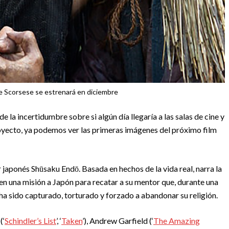
de Scorsese se estrenará en diciembre
 la incertidumbre sobre si algún día llegaría a las salas de cine y
oyecto, ya podemos ver las primeras imágenes del próximo film
or japonés Shūsaku Endō. Basada en hechos de la vida real, narra la
en una misión a Japón para recatar a su mentor que, durante una
 ha sido capturado, torturado y forzado a abandonar su religión.
(‘
Schindler’s List
’, ‘
Taken
’), Andrew Garfield (‘
The Amazing