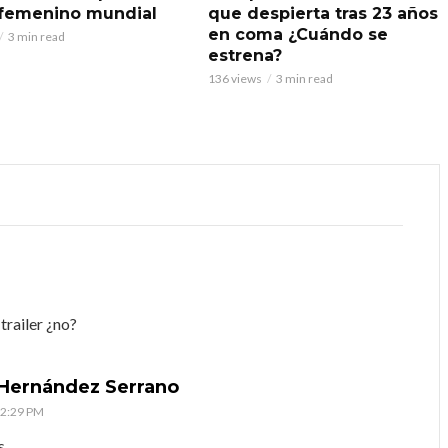
 femenino mundial
que despierta tras 23 años
en coma ¿Cuándo se
3 min read
estrena?
136 views
3 min read
railer ¿no?
 Hernández Serrano
 2:29 PM
s