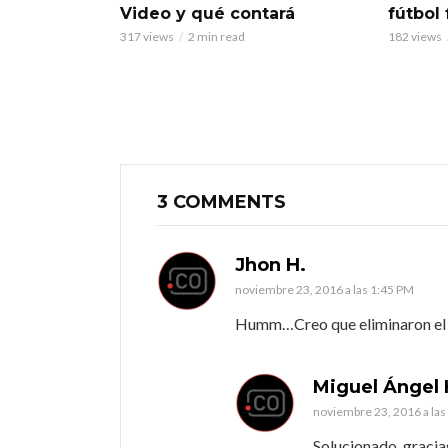
Video y qué contará
fútbol
317 views
2 min read
182 views
3 COMMENTS
Jhon H.
noviembre 23, 2016 a las 1:45 PM
Humm…Creo que eliminaron el t
Miguel Ángel
noviembre 23, 2016 a las
Solucionado, gracia