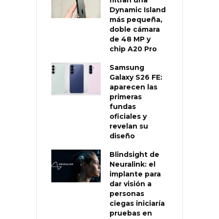
filtran una
Dynamic Island
más pequeña,
doble cámara
de 48 MP y
chip A20 Pro
Samsung
Galaxy S26 FE:
aparecen las
primeras
fundas
oficiales y
revelan su
diseño
Blindsight de
Neuralink: el
implante para
dar visión a
personas
ciegas iniciaría
pruebas en