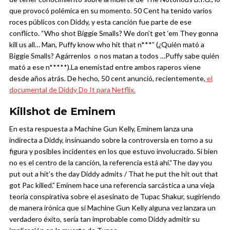
que provocó polémica en su momento. 50 Cent ha tenido varios
roces públicos con Diddy, y esta canción fue parte de ese
conflicto. “Who shot Biggie Smalls? We don’t get ‘em They gonna
kill us all… Man, Puffy know who hit that n***” (¿Quién mató a
Biggie Smalls? Agárrenlos o nos matan a todos …Puffy sabe quién
mató a ese n*****).
La enemistad entre ambos raperos viene
desde años atrás. De hecho, 50 cent anunció, recientemente,
el
documental de Diddy Do It para Netflix.
Killshot de Eminem
En esta respuesta a Machine Gun Kelly, Eminem lanza una
indirecta a Diddy, insinuando sobre la controversia en torno a su
figura y posibles incidentes en los que estuvo involucrado. Si bien
no es el centro de la canción, la referencia está ahí.
“The day you
put out a hit’s the day Diddy admits / That he put the hit out that
got Pac killed.” Eminem hace una referencia sarcástica a una vieja
teoría conspirativa sobre el asesinato de Tupac Shakur, sugiriendo
de manera irónica que si Machine Gun Kelly alguna vez lanzara un
verdadero éxito, sería tan improbable como Diddy admitir su