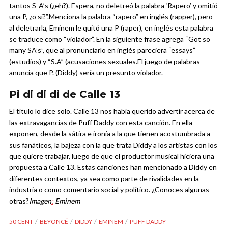
tantos S-A’s (¿eh?). Espera, no deletreó la palabra ‘Rapero’ y omitió
una P, ¿o si?”.
Menciona la palabra “rapero” en inglés (rapper), pero
al deletrarla, Eminem le quitó una P (raper), en inglés esta palabra
se traduce como “violador”. En la siguiente frase agrega “Got so
many SA’s”, que al pronunciarlo en inglés pareciera “essays”
(estudios) y “S.A” (acusaciones sexuales.
El juego de palabras
anuncia que P. (Diddy) sería un presunto violador.
Pi di di di de Calle 13
El título lo dice solo. Calle 13 nos había querido advertir acerca de
las extravagancias de Puff Daddy con esta canción. En ella
exponen, desde la sátira e ironía a la que tienen acostumbrada a
sus fanáticos, la bajeza con la que trata Diddy a los artistas con los
que quiere trabajar, luego de que el productor musical hiciera una
propuesta a Calle 13.
Estas canciones han mencionado a Diddy en
diferentes contextos, ya sea como parte de rivalidades en la
industria o como comentario social y político. ¿Conoces algunas
otras?
Imagen
:
Eminem
50 CENT
BEYONCÉ
DIDDY
EMINEM
PUFF DADDY