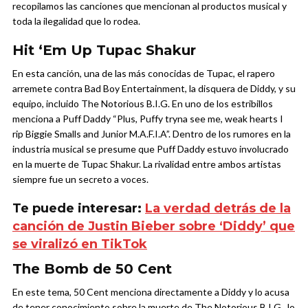
recopilamos las canciones que mencionan al productos musical y
toda la ilegalidad que lo rodea.
Hit ‘Em Up Tupac Shakur
En esta canción, una de las más conocidas de Tupac, el rapero
arremete contra Bad Boy Entertainment, la disquera de Diddy, y su
equipo, incluido The Notorious B.I.G. En uno de los estribillos
menciona a Puff Daddy “Plus, Puffy tryna see me, weak hearts I
rip Biggie Smalls and Junior M.A.F.I.A”.
Dentro de los rumores en la
industria musical se presume que Puff Daddy estuvo involucrado
en la muerte de Tupac Shakur. La rivalidad entre ambos artistas
siempre fue un secreto a voces.
Te puede interesar:
La verdad detrás de la
canción de Justin Bieber sobre ‘Diddy’ que
se viralizó en TikTok
The Bomb de 50 Cent
En este tema, 50 Cent menciona directamente a Diddy y lo acusa
de tener conocimiento sobre la muerte de The Notorious B.I.G., lo