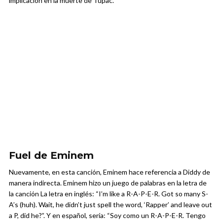
implicación en la muerte de Tupac.
Fuel de Eminem
Nuevamente, en esta canción, Eminem hace referencia a Diddy de
manera indirecta. Eminem hizo un juego de palabras en la letra de
la canción La letra en inglés: “I’m like a R-A-P-E-R. Got so many S-
A’s (huh). Wait, he didn’t just spell the word, ‘Rapper’ and leave out
a P, did he?”. Y en español, sería: “Soy como un R-A-P-E-R. Tengo