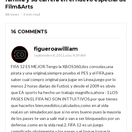
Film&Arts
88 views
3 min read
16 COMMENTS
figueroawilliam
septiembre 8, 2011 a las 9:39 AM
FIFA 12 ES MEJOR.Tengo la XBOS360,dos consolas,una
pirata y una original,siempre pruebo el PES y el FIFA,para
saber cual compro original para jugar en Linea,juego por lo
menos 2 horas diarias de Futbol, y desde el 2009 es obvio
que EA sports ha hecho un trabajo magnifico,ahora : 1.LOS
PASES EN EL FIFA NO SON INTTUITIVOS,por que tienes
que hacerlos bien,medidos,calculados,como en al vida
real,es un simulador,asi que si no eres bueno pues la mayoria
de los pases te van a salir mal o van a ser bloqueados por un
defensa ,como en la vida real.2. FiFA 12 es un juego
complicado,obviamente y los pases y el toque toque,la