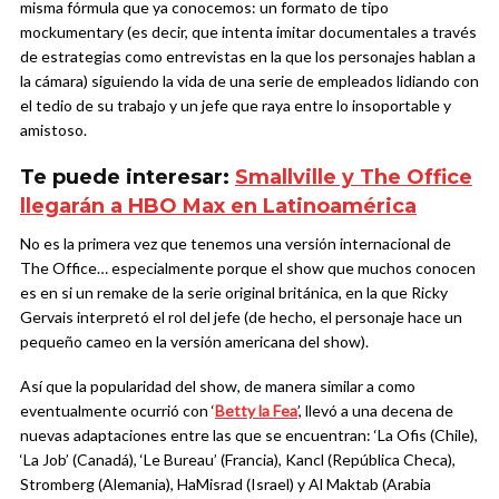
misma fórmula que ya conocemos: un formato de tipo
mockumentary (es decir, que intenta imitar documentales a través
de estrategias como entrevistas en la que los personajes hablan a
la cámara) siguiendo la vida de una serie de empleados lidiando con
el tedio de su trabajo y un jefe que raya entre lo insoportable y
amistoso.
Te puede interesar:
Smallville y The Office
llegarán a HBO Max en Latinoamérica
No es la primera vez que tenemos una versión internacional de
The Office… especialmente porque el show que muchos conocen
es en si un remake de la serie original británica, en la que Ricky
Gervais interpretó el rol del jefe (de hecho, el personaje hace un
pequeño cameo en la versión americana del show).
Así que la popularidad del show, de manera similar a como
eventualmente ocurrió con ‘
Betty la Fea
’, llevó a una decena de
nuevas adaptaciones entre las que se encuentran: ‘La Ofis (Chile),
‘La Job’ (Canadá), ‘Le Bureau’ (Francia), Kancl (República Checa),
Stromberg (Alemania), HaMisrad (Israel) y Al Maktab (Arabia